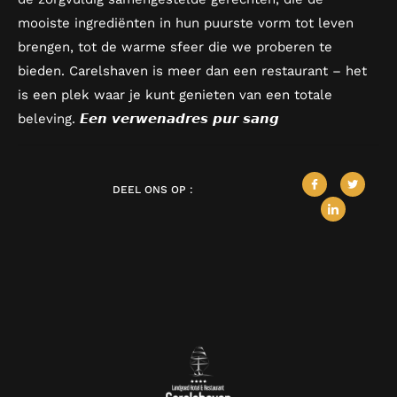
mooiste ingrediënten in hun puurste vorm tot leven
brengen, tot de warme sfeer die we proberen te
bieden. Carelshaven is meer dan een restaurant – het
is een plek waar je kunt genieten van een totale
beleving. 𝙀𝙚𝙣 𝙫𝙚𝙧𝙬𝙚𝙣𝙖𝙙𝙧𝙚𝙨 𝙥𝙪𝙧 𝙨𝙖𝙣𝙜
DEEL ONS OP :