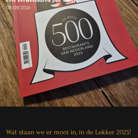
𝙀𝙚𝙣 𝙫𝙚𝙧𝙬𝙚𝙣𝙖𝙙𝙧𝙚𝙨 𝙥𝙪𝙧 𝙨𝙖𝙣𝙜
08/09/2024
Wat staan we er mooi in, in de Lekker 2025!