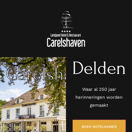
Delden
Carelshaven
Waar al 250 jaar
herinneringen worden
gemaakt
BOEK HOTELKAMER