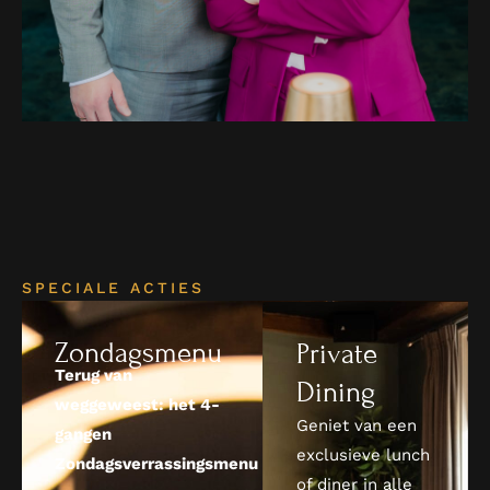
SPECIALE ACTIES
Zondagsmenu
Private
Terug van
Dining
weggeweest: het 4-
Geniet van een
gangen
exclusieve lunch
Zondagsverrassingsmenu
of diner in alle