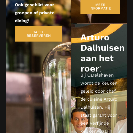
Ook geschikt voor
MEER
INFORMATIE
groepen of private
dining!
TAFEL
𝗔𝗿𝘁𝘂𝗿𝗼
RESERVEREN
𝗗𝗮𝗹𝗵𝘂𝗶𝘀𝗲𝗻
𝗮𝗮𝗻 𝗵𝗲𝘁
𝗿𝗼𝗲𝗿!
Bij Carelshaven
wordt de keuken
geleid door chef
de cuisine
Arturo
Dalhuisen
. Hij
staat garant voor
een verfijnde
keuken waarin