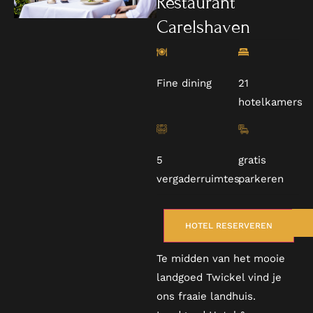
Restaurant
Carelshaven
Fine dining
21
hotelkamers
5
gratis
vergaderruimtes
parkeren
HOTEL RESERVEREN
Te midden van het mooie
landgoed Twickel vind je
ons fraaie landhuis.