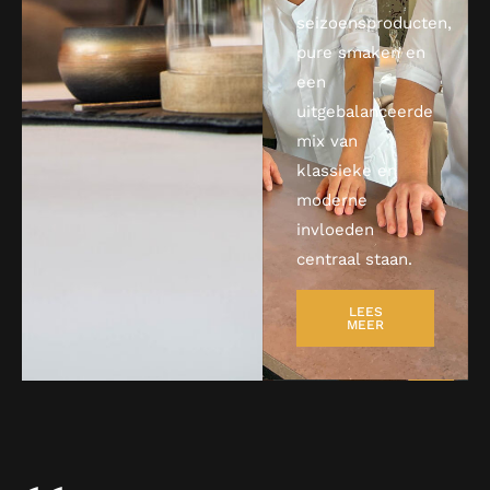
seizoensproducten,
pure smaken en
een
uitgebalanceerde
mix van
klassieke en
moderne
invloeden
centraal staan.
LEES
MEER