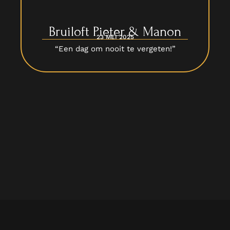
Bruiloft Pieter & Manon
23 MEI 2025
“Een dag om nooit te vergeten!”