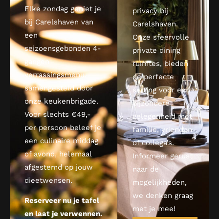
Elke zondag geniet je
privacy bij
bij Carelshaven van
Carelshaven.
een
Onze sfeervolle
seizoensgebonden 4-
private dining
gangen
ruimtes, bieden
verrassingsmenu,
de perfecte
samengesteld door
setting voor een
onze keukenbrigade.
bijzondere
Voor slechts €49,-
gelegenheid met
per persoon beleef je
familie, vrienden
een culinaire middag
of collega’s.
of avond, helemaal
Informeer gerust
afgestemd op jouw
naar de
dieetwensen.
mogelijkheden,
we denken graag
Reserveer nu je tafel
met je mee!
en laat je verwennen.