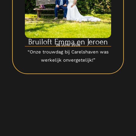
Bruiloft Emma en Jeroen
26 JUNI 2026
“Onze trouwdag bij Carelshaven was
werkelijk onvergetelijk!”