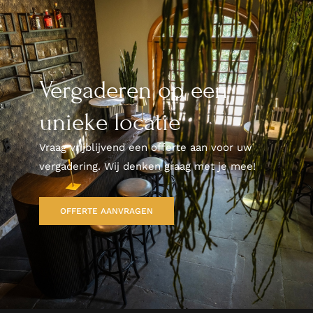
Vergaderen op een
unieke locatie
Vraag vrijblijvend een offerte aan voor uw
vergadering. Wij denken graag met je mee!
OFFERTE AANVRAGEN