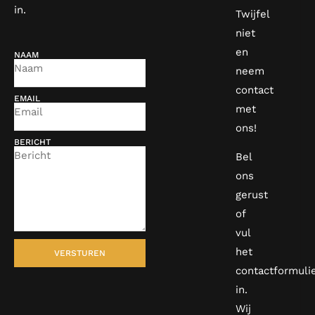
in.
Twijfel
niet
en
NAAM
neem
contact
EMAIL
met
ons!
BERICHT
Bel
ons
gerust
of
vul
het
VERSTUREN
contactformuli
in.
Wij