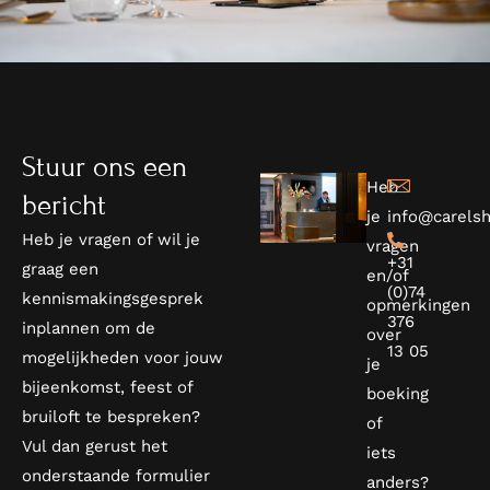
Stuur ons een
Heb
bericht
je
info@carelsh
Heb je vragen of wil je
vragen
+31
graag een
en/of
(0)74
kennismakingsgesprek
opmerkingen
376
inplannen om de
over
13 05
mogelijkheden voor jouw
je
bijeenkomst, feest of
boeking
bruiloft te bespreken?
of
Vul dan gerust het
iets
onderstaande formulier
anders?