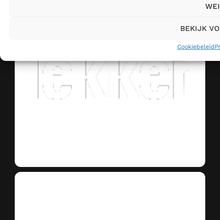
WEI
BEKIJK V
Cookiebeleid
P