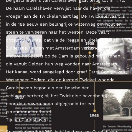
De geschiedenis van Carelshaven gaat terug tot in 1772.
De naam Carelshaven verwijst naar de haven die
vroeger aan de Twickelervaart lag. De Twickelervaart is
in de 18e eeuw een belangrijke waterweg om hout en
steen te vervoeren naar het westen. Deze vaart
ontsloot Twente, dat via de Regge en uiteindelijk de
Zuiderzee Delden met Amsterdam verbond. Onder
andere het paleis op de Dam is gebouwd met stenen
die vanuit Delden hun weg vonden naar Amsterdam.
Het kanaal werd aangelegd door graaf Carel George van
Wassenaer Obdam, die op kasteel Twickel woonde.
Carelshaven begon als een bescheiden
schippersherberg bij het Twickelse havenbedrijf en is
door de eeuwen heen uitgegroeid tot een
gerenommeerd hotel.
Tijdlijn Carelshaven
Speciaal voor het 250-jarig bestaan van Carelshaven